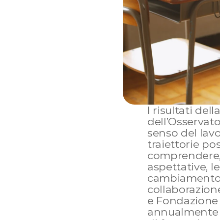
I risultati del
dell’Osservator
senso del lavo
traiettorie pos
comprendere, a
aspettative, l
cambiamento. 
collaborazion
e Fondazione C
annualmente ri