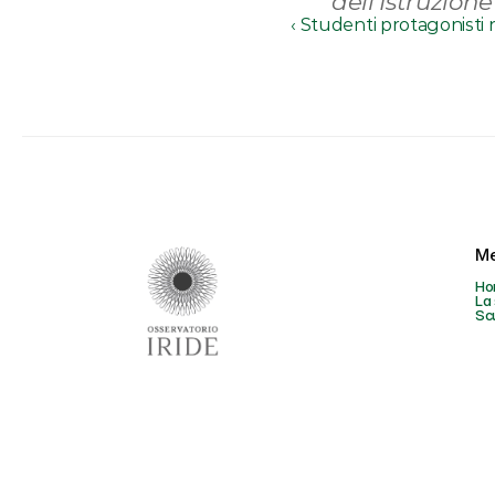
dell’Istruzione
‹ Studenti protagonisti 
M
Ho
La 
Sc