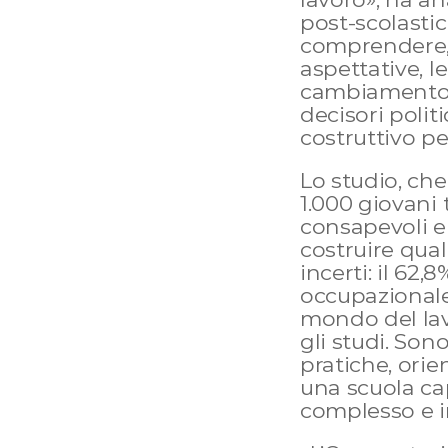
post-scolastic
comprendere, a
aspettative, l
cambiamento e 
decisori polit
costruttivo per
Lo studio, ch
1.000 giovani t
consapevoli e 
costruire qualc
incerti: il 62,
occupazionale.
mondo del lav
gli studi. So
pratiche, orie
una scuola cap
complesso e 