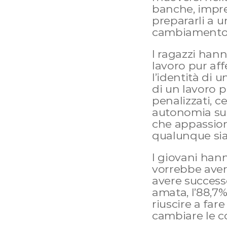
banche, impre
prepararli a 
cambiamento
I ragazzi hann
lavoro pur aff
l’identità di 
di un lavoro p
penalizzati, c
autonomia su 
che appassion
qualunque sia
I giovani hanno
vorrebbe avere
avere successo
amata, l’88,7%
riuscire a far
cambiare le co