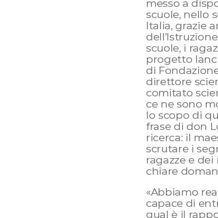
messo a dispos
scuole, nello 
Italia, grazie 
dell’Istruzione
scuole, i ragazz
progetto lanci
di Fondazione 
direttore scie
comitato scien
ce ne sono mol
lo scopo di qu
frase di don L
ricerca: il ma
scrutare i seg
ragazze e dei 
chiare domani
«Abbiamo real
capace di entr
qual è il rappo