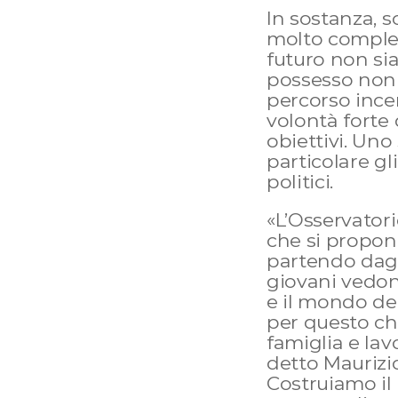
In sostanza, so
molto comples
futuro non sia 
possesso non s
percorso ince
volontà forte 
obiettivi. Uno
particolare gli 
politici.
«L’Osservatori
che si propone
partendo dagli
giovani vedono
e il mondo del
per questo che
famiglia e la
detto Maurizi
Costruiamo il 