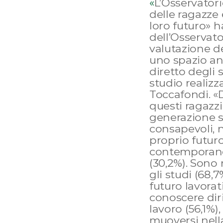
«
L’Osservatori
delle ragazze e
loro futuro» h
dell’Osservator
valutazione de
uno spazio anc
diretto degli 
studio realizz
Toccafondi. «
questi ragazzi
generazione se
consapevoli, n
proprio futuro:
contemporanea
(30,2%). Sono 
gli studi (68,
futuro lavorat
conoscere diri
lavoro (56,1%)
muoversi nella 